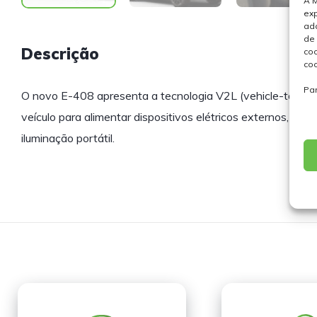
A M
exp
ada
de 
Descrição
coo
coo
Pa
O novo E-408 apresenta a tecnologia V2L (vehicle-to-load),
veículo para alimentar dispositivos elétricos externos, desd
iluminação portátil.