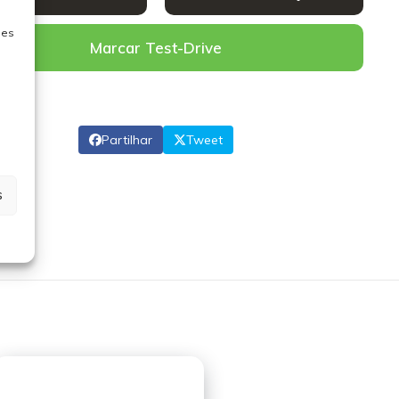
ies
Marcar Test-Drive
Partilhar
Tweet
s