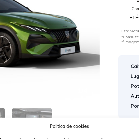
Com
ELÉ
Esta viatu
*Consulte
**Imagem
Cai
Lug
Pot
1
/
4
Aut
Por
Politica de cookies