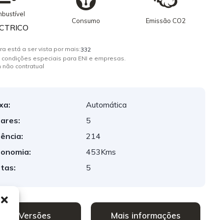
bustível
Consumo
Emissão CO2
CTRICO
ra está a ser vista por mais:
332
 condições especiais para ENI e empresas.
 não contratual
xa:
Automática
ares:
5
ência:
214
onomia:
453Kms
tas:
5
Ver Versões
Mais informações