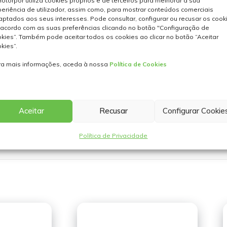
otorpor utiliza cookies próprios e de terceiros para melhorar a sua
eriência de utilizador, assim como, para mostrar conteúdos comerciais
ptados aos seus interesses. Pode consultar, configurar ou recusar os cook
acordo com as suas preferências clicando no botão "Configuração de
kies”. Também pode aceitar todos os cookies ao clicar no botão “Aceitar
kies”.
ra mais informações, aceda à nossa
Política de Cookies
 que utiliza a bateria de alta tensão do
e carregar uma bicicleta elétrica até acender
Aceitar
Recusar
Configurar Cookie
Política de Privacidade