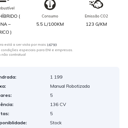
bustível
ÍBRIDO (
Consumo
Emissão CO2
NA –
5.5 L/100KM
123 G/KM
ICO )
ra está a ser vista por mais:
16793
 condições especiais para ENI e empresas.
 não contratual
indrada:
1 199
xa:
Manual Robotizada
ares:
5
ência:
136 CV
tas:
5
poniblidade:
Stock