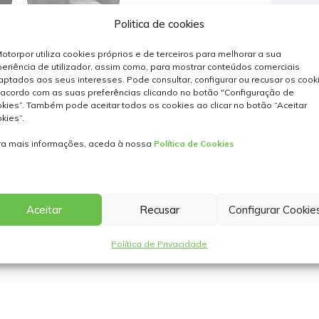
Politica de cookies
otorpor utiliza cookies próprios e de terceiros para melhorar a sua
eriência de utilizador, assim como, para mostrar conteúdos comerciais
ptados aos seus interesses. Pode consultar, configurar ou recusar os cook
acordo com as suas preferências clicando no botão "Configuração de
kies”. Também pode aceitar todos os cookies ao clicar no botão “Aceitar
kies”.
ra mais informações, aceda à nossa
Política de Cookies
ck deslumbrante e o PEUGEOT Panoramic i-
Aceitar
Recusar
Configurar Cookie
Política de Privacidade