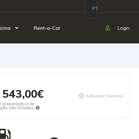
PT
icina
Rent-a-Car
Login
e
 543,00€
Adicionar Favoritos
e preparação e de
ação não incluídos.