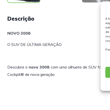
Descrição
A M
exp
ada
de 
NOVO 3008
coo
coo
O SUV DE ÚLTIMA GERAÇÃO
Pa
Descubra o
novo 3008
com uma silhueta de SUV fastba
Cockpit® de nova geração.