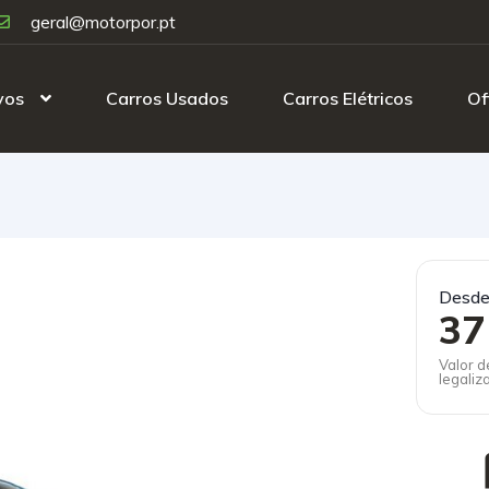
geral@motorpor.pt
vos
Carros Usados
Carros Elétricos
Of
Desd
37
Valor d
legaliz