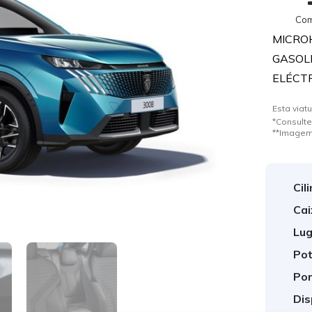
Com
MICROH
GASOLI
ELÉCTR
Esta viatu
*Consulte
**Imagem
Cil
1
/
4
Cai
Lug
Pot
Por
Dis