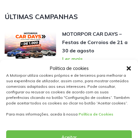
ÚLTIMAS CAMPANHAS
MOTORPOR CAR DAYS –
Festas de Corroios de 21 a
30 de agosto
Ler mais
Politica de cookies
A Motorpor utiliza cookies próprios e de terceiros para melhorar a
Novo Changan Deepal S05
sua experiência de utilizador, assim como, para mostrar conteúdos
Ultra-Hybrid: mais de 1.000
comerciais adaptados aos seus interesses. Pode consultar,
configurar ou recusar os cookies de acordo com as suas
km de autonomia desde
preferências clicando no botão "Configuração de cookies”. Também
31.990€*
pode aceitar todos os cookies ao clicar no botão “Aceitar cookies”.
Ler mais
Para mais informações, aceda à nossa
Política de Cookies
Renault Kangoo desde
Aceitar