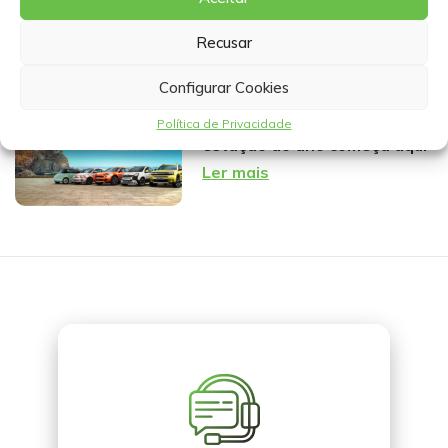
430€/mês: aluguer flexível
para a sua empresa
Recusar
Ler mais
Configurar Cookies
Verão FIAT: a melhor
Política de Privacidade
estação do ano começa aqui
Ler mais