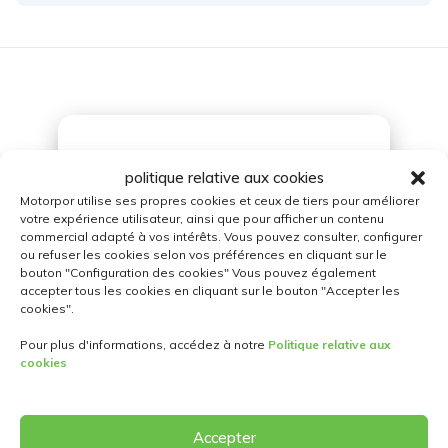
politique relative aux cookies
Motorpor utilise ses propres cookies et ceux de tiers pour améliorer
votre expérience utilisateur, ainsi que pour afficher un contenu
commercial adapté à vos intérêts. Vous pouvez consulter, configurer
ou refuser les cookies selon vos préférences en cliquant sur le
+351
300 600 768
bouton "Configuration des cookies" Vous pouvez également
(Appel vers le réseau fixe national)
accepter tous les cookies en cliquant sur le bouton "Accepter les
cookies".
Pour plus d'informations, accédez à notre
Politique relative aux
cookies
Accepter