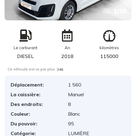
1
/
16
Le carburant
An
kilomètres
DIESEL
2018
115000
Ce véhicule est vu par plus :
346
Déplacement:
1 560
La caissière:
Manuel
Des endroits:
8
Couleur:
Blanc
Du pouvoir:
95
Catégorie:
LUMIÈRE