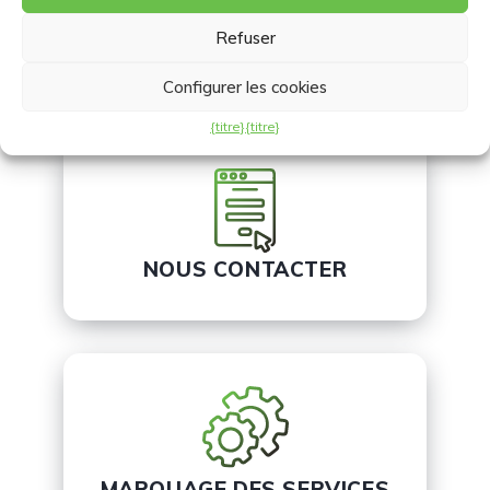
Refuser
EMPLACEMENTS
Configurer les cookies
{titre}
{titre}
NOUS CONTACTER
MARQUAGE DES SERVICES