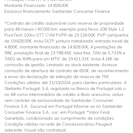
Montante Financiado: 14.828,00€
Exclusivo financiamento Santander Consumer Finance
*Contrato de crédito automóvel com reserva de propriedade
para 48 meses / 40.000 km, exemplo para Novo 208 Style 1.2
PureTech 100cv STT CVM PVPR de 23.128,00€, PVP campanha
de 19.628,00€, inclui DLTP, pintura metalizada, entrada inicial de
4.800€, montante financiado de 14.828,00€, 4 prestações de
99€, prestação final de 13.788,45€, taxa fixa, TAN de 5,731% e
TAEG de 8,6% para um MTIC de 19.421,31€. Inclui 4,16€ de
comissão de gestão. Limitado ao stock existente. Acresce
comissão de abertura de contrato de 650€, de reconhecimento
e envio da declaração de extinção de reserva de 75€.
Condições válidas até 31/10/2024, para clientes particulares. A
Stellantis Portugal, S.A. registada no Banco de Portugal sob o
no 68 como intermediário de crédito a título acessório, actua
sem carácter de exclusividade do Santander Consumer
Finance S.A., Sucursal em Portugal Informe-se no Santander
Consumer Finance S.A., suc. em Portugal. *Valor Final
Garantido, condicionado ao cumprimento de condições.
Condiçõe válidas na rede de Concessionários Peugeot
aderente. Visual não contratual.