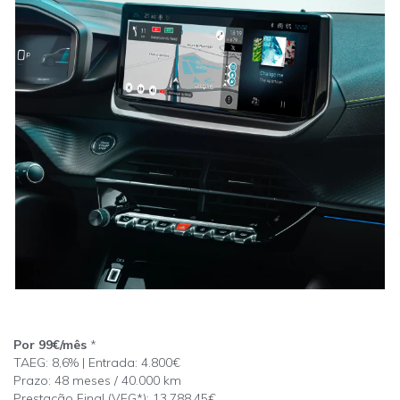
Por 99€/mês
*
TAEG: 8,6% | Entrada: 4.800€
Prazo: 48 meses / 40.000 km
Prestação Final (VFG*): 13.788,45€