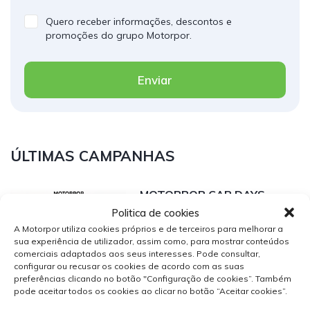
Quero receber informações, descontos e
promoções do grupo Motorpor.
Enviar
ÚLTIMAS CAMPANHAS
MOTORPOR CAR DAYS –
Politica de cookies
Festas de Corroios de 21 a
A Motorpor utiliza cookies próprios e de terceiros para melhorar a
30 de agosto
sua experiência de utilizador, assim como, para mostrar conteúdos
Ler mais
comerciais adaptados aos seus interesses. Pode consultar,
configurar ou recusar os cookies de acordo com as suas
preferências clicando no botão "Configuração de cookies”. Também
pode aceitar todos os cookies ao clicar no botão “Aceitar cookies”.
Novo Changan Deepal S05