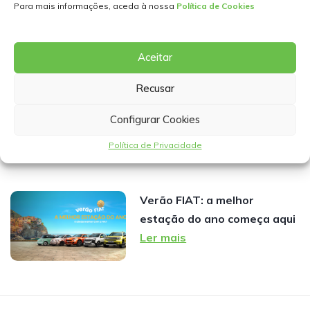
Ultra-Hybrid: mais de 1.000
Para mais informações, aceda à nossa
Política de Cookies
km de autonomia desde
31.990€*
Aceitar
Ler mais
Recusar
Renault Kangoo desde
Configurar Cookies
430€/mês: aluguer flexível
para a sua empresa
Política de Privacidade
Ler mais
Verão FIAT: a melhor
estação do ano começa aqui
Ler mais