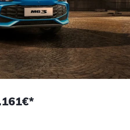
.161€*