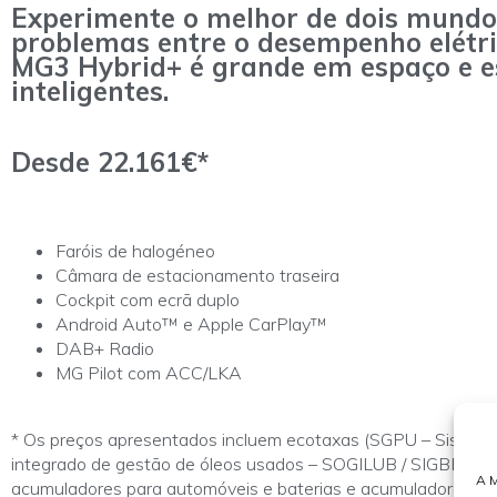
Experimente o melhor de dois mundo
problemas entre o desempenho elétric
MG3 Hybrid+ é grande em espaço e es
inteligentes.
Desde 22.161€*
Faróis de halogéneo
Câmara de estacionamento traseira
Cockpit com ecrã duplo
Android Auto™ e Apple CarPlay™
DAB+ Radio
MG Pilot com ACC/LKA
* Os preços apresentados incluem ecotaxas (SGPU – Siste
integrado de gestão de óleos usados – SOGILUB / SIGBRA – S
A M
acumuladores para automóveis e baterias e acumuladores in