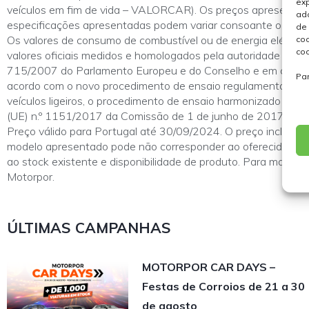
exp
veículos em fim de vida – VALORCAR). Os preços apresentad
ada
especificações apresentadas podem variar consoante o merc
de 
Os valores de consumo de combustível ou de energia elétric
coo
coo
valores oficiais medidos e homologados pela autoridade hom
715/2007 do Parlamento Europeu e do Conselho e em cumpri
Pa
acordo com o novo procedimento de ensaio regulamentar de
veículos ligeiros, o procedimento de ensaio harmonizado a nív
(UE) n.º 1151/2017 da Comissão de 1 de junho de 2017.
Preço válido para Portugal até 30/09/2024. O preço inclui pr
modelo apresentado pode não corresponder ao oferecido. Con
ao stock existente e disponibilidade de produto. Para mais 
Motorpor.
ÚLTIMAS CAMPANHAS
MOTORPOR CAR DAYS –
Festas de Corroios de 21 a 30
de agosto