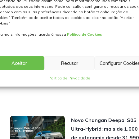
eriência de utilizador, assim como, para mostrar conteúdos comerciais
os não incluem despesas de legalização. As imagens e
ptados aos seus interesses. Pode consultar, configurar ou recusar os cook
ado.
acordo com as suas preferências clicando no botão "Configuração de
a e de emissões de CO2 aqui disponibilizados correspondem aos
kies”. Também pode aceitar todos os cookies ao clicar no botão “Aceitar
kies”.
ologadora, de acordo com o disposto no Regulamento (CE) n.º
mento da Diretiva 1999/94/CE. Estes valores foram medidos 
ra mais informações, aceda à nossa
Política de Cookies
 medição das emissões de CO2 e do consumo de combustível d
el mundial para veículos ligeiros (WLTP), definido no Regulamen
omoções da marca, taxas de registo, taxas de pré-entrega. O
Aceitar
Recusar
Configurar Cookie
dições válidas apenas para concessionários aderentes. Limita
informações sobre esta campanha, contactar o concessionário
Política de Privacidade
Novo Changan Deepal S05
Ultra-Hybrid: mais de 1.000
de autonomia desde 31.990