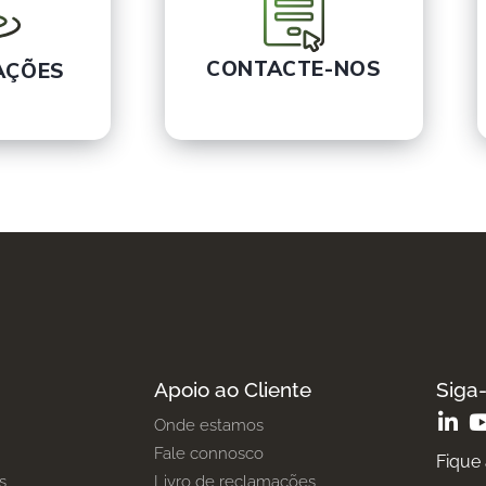
CONTACTE-NOS
AÇÕES
Apoio ao Cliente
Siga
Onde estamos
Fale connosco
Fique
s
Livro de reclamações