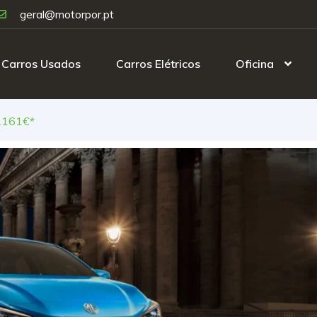
geral@motorpor.pt
Carros Usados
Carros Elétricos
Oficina
.161€*