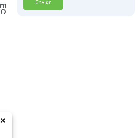
Enviar
em
 O
 de