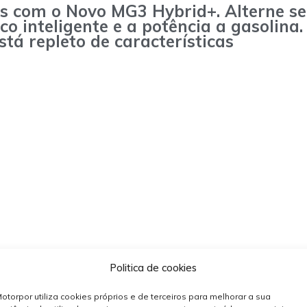
s com o Novo MG3 Hybrid+. Alterne s
o inteligente e a potência a gasolina.
tá repleto de características
Politica de cookies
ma integrado de pneus usados – VALORPNEU / SIGOU – Sistema
istema integrado de gestão de resíduos de baterias,
otorpor utiliza cookies próprios e de terceiros para melhorar a sua
dustriais – VALORCAR / SIGVFV – Sistema integrado de gestão