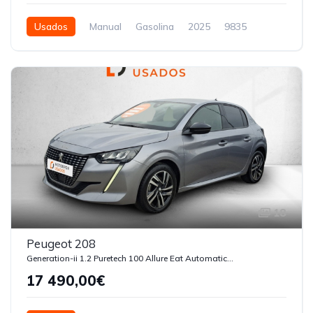
Usados
Manual
Gasolina
2025
9835
5 Portas
18
Peugeot 208
Generation-ii 1.2 Puretech 100 Allure Eat Automatica Start-stop
17 490,00€