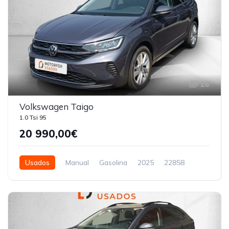
16
Volkswagen Taigo
1.0 Tsi 95
20 990,00€
Usados
Manual
Gasolina
2025
22858
5 Portas