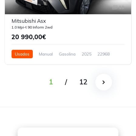
19
Mitsubishi Asx
1.0 Mpi-t 90 Inform 2wd
20 990,00€
Usados
Manual
Gasolina
2025
22968
5 Portas
1
/
12