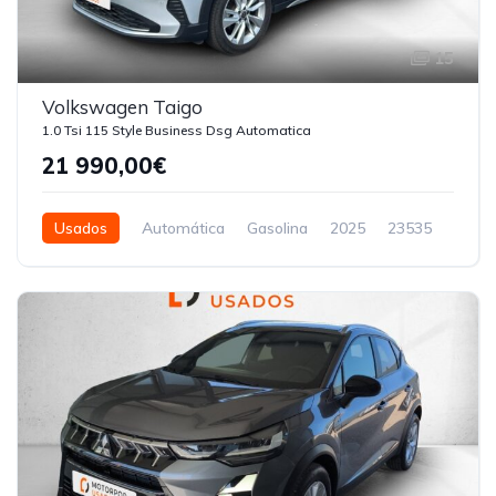
15
Volkswagen Taigo
1.0 Tsi 115 Style Business Dsg Automatica
21 990,00€
Usados
Automática
Gasolina
2025
23535
5 Portas