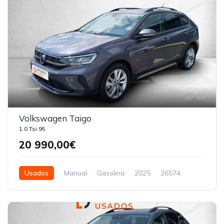
16
Volkswagen Taigo
1.0 Tsi 95
20 990,00€
Usados
Manual
Gasolina
2025
26574
5 Portas