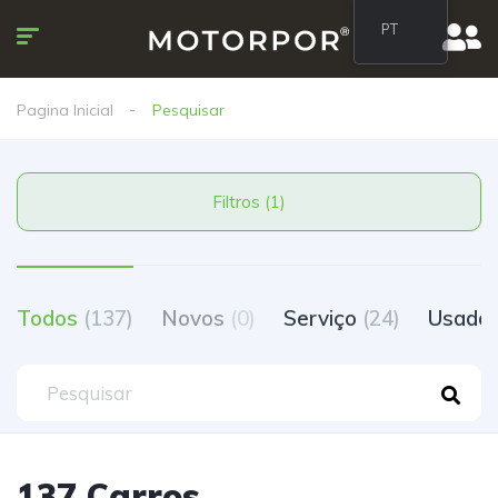
PT
Pagina Inicial
Pesquisar
Filtros (1)
Todos
(137)
Novos
(0)
Serviço
(24)
Usado
137 Carros