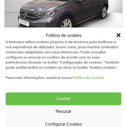
Politica de cookies
23
A Motorpor utiliza cookies próprios e de terceiros para melhorar a
sua experiência de utilizador, assim como, para mostrar conteúdos
Volkswagen Taigo
comerciais adaptados aos seus interesses. Pode consultar,
configurar ou recusar os cookies de acordo com as suas
1.0 Tsi 95
preferências clicando no botão "Configuração de cookies”. Também
20 990,00€
pode aceitar todos os cookies ao clicar no botão “Aceitar cookies”.
Para mais informações, aceda à nossa
Política de Cookies
Usados
Manual
Gasolina
2025
18645
5 Portas
Aceitar
Recusar
Configurar Cookies