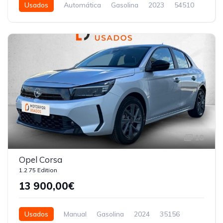
Usados
Automática
Gasolina
2023
54510
5 Portas
18
Opel Corsa
1.2 75 Edition
13 900,00€
Usados
Manual
Gasolina
2024
35156