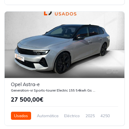
3 Portas
18
Opel Astra-e
Generation-vi Sports-tourer Electric 155 54kwh Gs Automatica
27 500,00€
Usados
Automática
Eléctrico
2025
4250
5 Portas