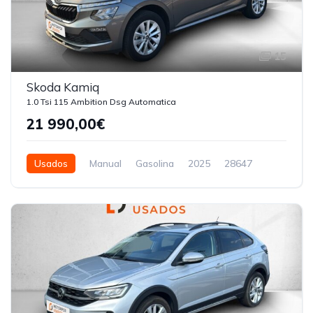
15
Skoda Kamiq
1.0 Tsi 115 Ambition Dsg Automatica
21 990,00€
Usados
Manual
Gasolina
2025
28647
5 Portas