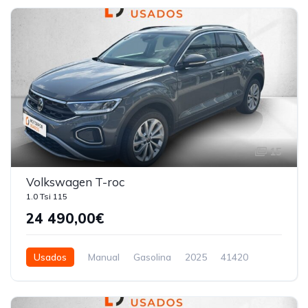
15
Volkswagen T-roc
1.0 Tsi 115
24 490,00€
Usados
Manual
Gasolina
2025
41420
5 Portas