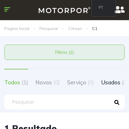
PT
Pagina Inicial
Pesquisar
Citroen
C1
Filtros (2)
Todos
(1)
Novos
(0)
Serviço
(0)
Usados
(1)
1 Resultado