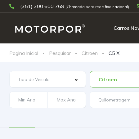
(351) 300 600 768
Carros No
Pagina Inicial
Pesquisar
Citroen
C5 X
Citroen