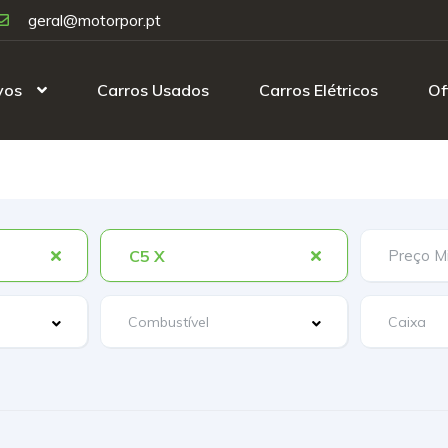
geral@motorpor.pt
vos
Carros Usados
Carros Elétricos
Of
C5 X