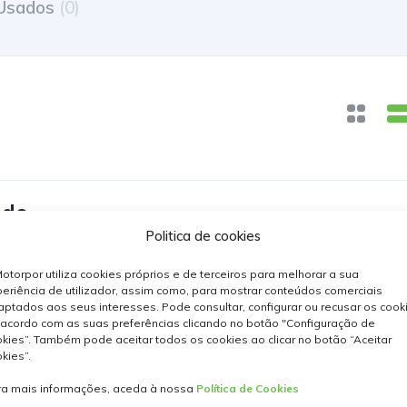
Usados
(0)
ido
Politica de cookies
Plus 5p S/S e-DCS6
k
Automática
Gasolina
5
otorpor utiliza cookies próprios e de terceiros para melhorar a sua
eriência de utilizador, assim como, para mostrar conteúdos comerciais
ptados aos seus interesses. Pode consultar, configurar ou recusar os cook
acordo com as suas preferências clicando no botão "Configuração de
kies”. Também pode aceitar todos os cookies ao clicar no botão “Aceitar
kies”.
ra mais informações, aceda à nossa
Política de Cookies