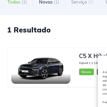
Todos
(1)
Novos
(1)
Serviço
(0)
1 Resultado
C5 X Híbr
Hybrid 1.2 136 48V 
Novos
Stoc
A M
exp
4
ada
de 
coo
coo
Pa