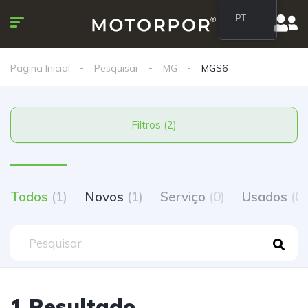
PT
Pagina Inicial
Pesquisar
MG
MGS6
Filtros (2)
Todos
(1)
Novos
(1)
Serviço
(0)
Usados
(0)
1 Resultado