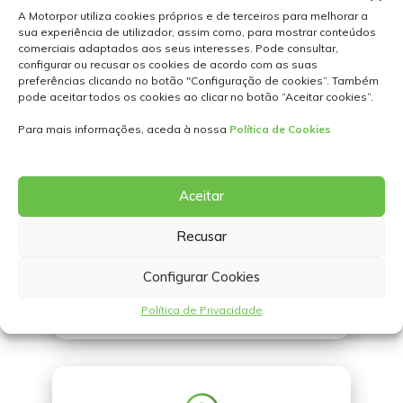
A Motorpor utiliza cookies próprios e de terceiros para melhorar a
sua experiência de utilizador, assim como, para mostrar conteúdos
comerciais adaptados aos seus interesses. Pode consultar,
configurar ou recusar os cookies de acordo com as suas
preferências clicando no botão "Configuração de cookies”. Também
pode aceitar todos os cookies ao clicar no botão “Aceitar cookies”.
Para mais informações, aceda à nossa
Política de Cookies
Aceitar
Recusar
Configurar Cookies
+351
300 600 768
(Chamada para rede fixa nacional)
Política de Privacidade