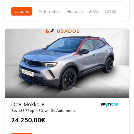
Usados
Automática
Eléctrico
2023
12493
5 Portas
23
Opel Mokka-e
Bev 135 77ppm 50kwh Gs Automatica
24 250,00€