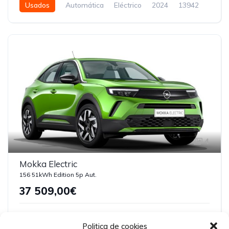
Usados
Automática
Eléctrico
2024
13942
5 Portas
4
Mokka Electric
156 51kWh Edition 5p Aut.
37 509,00€
Novos
Automática
Eléctrico
5
Politica de cookies