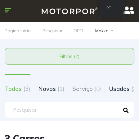
PT
Pagina Inicial
Pesquisar
OPEL
Mokka-e
Filtros (2)
Todos
(3)
Novos
(1)
Serviço
(0)
Usados
(2)
3 Carros