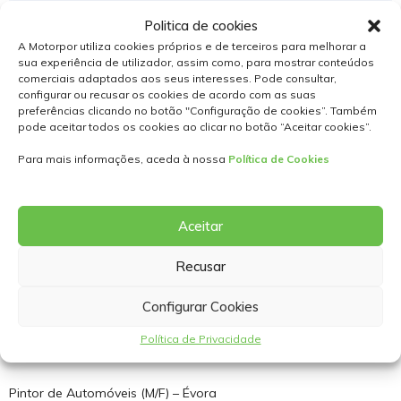
Politica de cookies
A Motorpor utiliza cookies próprios e de terceiros para melhorar a
O Grupo Motorpor é um grupo do sector automóvel que
sua experiência de utilizador, assim como, para mostrar conteúdos
representa as marcas Abarth, Alfa Romeo, Changan, Citroen,
comerciais adaptados aos seus interesses. Pode consultar,
Dacia, DS, Fiat, Jeep, MG, Opel, Peugeot, Renault, Mitsubishi,
configurar ou recusar os cookies de acordo com as suas
preferências clicando no botão "Configuração de cookies”. Também
Maxus, Mazda Motorpor Usados, Kia, Isuzu, FUSO, KGM,
pode aceitar todos os cookies ao clicar no botão “Aceitar cookies”.
Leapmotor e outras marcas como Drivalia, Drive4Move,
Eurorepar, International Car, Spoticar e Surprice.
Para mais informações, aceda à nossa
Política de Cookies
Atualmente contamos com mais de 350 colaboradores em
Portugal (Lisboa, Setúbal, Elvas, Évora, Beja, Sines, Portalegre,
Aceitar
Palmela, Penafiel, Montijo, Almada, Faro e Portimão).
Recusar
Os nossos valores são a ambição, o compromisso, a
Configurar Cookies
centricidade no cliente, a sustentabilidade, a integridade, o
dinamismo e agilidade, bem como o respeito mútuo por
Política de Privacidade
colaboradores e parceiros.
Pintor de Automóveis (M/F) – Évora