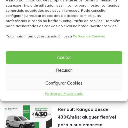
A Motorpor utiliza cookies próprios e de terceiros para melhorar a
ÚLTIMAS CAMPANHAS
sua experiência de utilizador, assim como, para mostrar conteúdos
comerciais adaptados aos seus interesses. Pode consultar,
configurar ou recusar os cookies de acordo com as suas
MOTORPOR CAR DAYS –
preferências clicando no botão "Configuração de cookies”. Também
pode aceitar todos os cookies ao clicar no botão “Aceitar cookies”.
Festas de Corroios de 21 a
30 de agosto
Para mais informações, aceda à nossa
Política de Cookies
Ler mais
Aceitar
Novo Changan Deepal S05
Ultra-Hybrid: mais de 1.000
Recusar
km de autonomia desde
Configurar Cookies
31.990€*
Ler mais
Política de Privacidade
Renault Kangoo desde
430€/mês: aluguer flexível
para a sua empresa