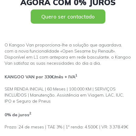
AGORA COM 0% JUROS
Quero ser contactado
O Kangoo Van proporciona-lhe a solução que aguardava,
com a nova funcionalidade «Open Sesame by Renault».
Disponível em L1 com antepara em rede basculante, o Kangoo
Van satisfaz as suas necessidades do dia a dia.
1
KANGOO VAN por 330€/mês + IVA
SEM RENDA INICIAL | 60 Meses | 100.000 KM | SERVIÇOS
INCLUÍDOS | Manutenção, Assistência em Viagem, LAC, IUC,
IPO e Seguro de Pneus
2
0% de juros
Prazo: 24 de meses | TAE 3% | 1ª renda: 4.500€ | VR: 3.378.49€