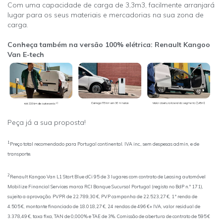
Com uma capacidade de carga de 3,3m3, facilmente arranjará
lugar para os seus materiais e mercadorias na sua zona de
carga.
Conheça também na versão 100% elétrica: Renault Kangoo
Van E-tech
Peça já a sua proposta!
1
Preço total recomendado para Portugal continental. IVA inc., sem despesas admin, e de
transporte.
2
Renault Kangoo Van L1 Start Blue dCi 95 de 3 lugares com contrato de Leasing automóvel
Mobilize Financial Services marca RCI Banque Sucursal Portugal (registo no BdP n.º 171),
sujeito a aprovação. PVPR de 22.789,30 €, PVP campanha de 22.523,27 €, 1ª renda de
4.505 €, montante financiado de 18.018,27 €, 24 rendas de 496 €+ IVA, valor residual de
3.378,49 €, taxa fixa, TAN de 0,000% e TAE de 3%. Comissão de abertura de contrato de 595 €