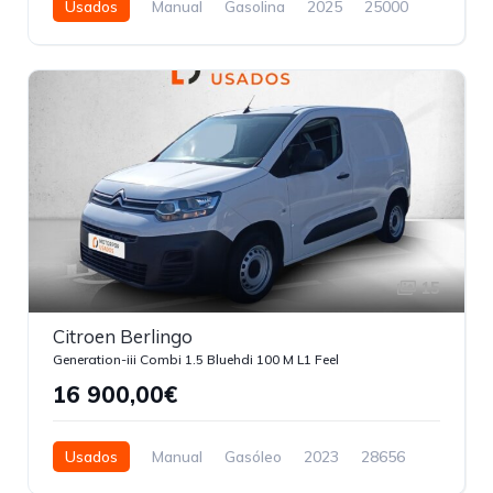
Usados
Manual
Gasolina
2025
25000
5 Portas
15
Citroen Berlingo
Generation-iii Combi 1.5 Bluehdi 100 M L1 Feel
16 900,00€
Usados
Manual
Gasóleo
2023
28656
4 Portas