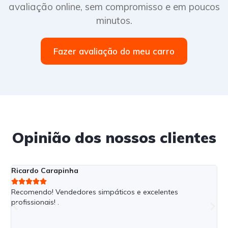
avaliação online, sem compromisso e em poucos
minutos.
Fazer avaliação do meu carro
Opinião dos nossos clientes
Ricardo Carapinha
G





Recomendo! Vendedores simpáticos e excelentes
F
x
profissionais! .
f
p
e