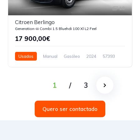
18
Citroen Berlingo
Generation-iii Combi 1.5 Bluehdi 100 Xl L2 Feel
17 900,00€
Usados
Manual
Gasóleo
2024
57393
5 Portas
1
/
3
Quero ser contactado