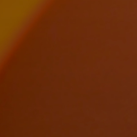
Politica de cookies
A Motorpor utiliza cookies próprios e de terceiros para melhorar a
sua experiência de utilizador, assim como, para mostrar conteúdos
comerciais adaptados aos seus interesses. Pode consultar,
configurar ou recusar os cookies de acordo com as suas
preferências clicando no botão "Configuração de cookies”. Também
pode aceitar todos os cookies ao clicar no botão “Aceitar cookies”.