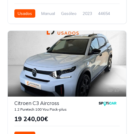
Usados
Manual
Gasóleo
2023
44654
4 Portas
19
Citroen C3 Aircross
1.2 Puretech 100 You Pack-plus
19 240,00€