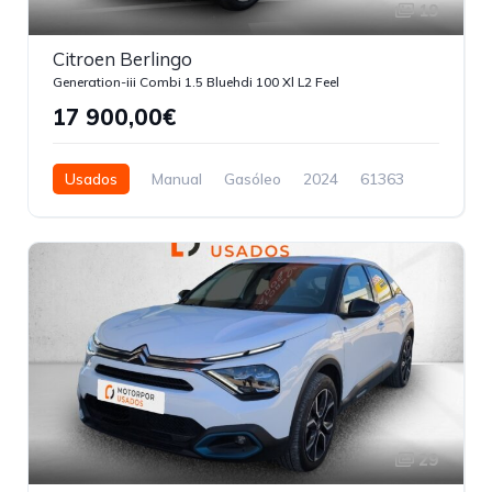
19
Citroen Berlingo
Generation-iii Combi 1.5 Bluehdi 100 Xl L2 Feel
17 900,00€
Usados
Manual
Gasóleo
2024
61363
5 Portas
29