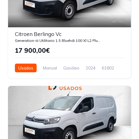
17
Citroen Berlingo Vc
Generation-iii Utilitario 1.5 Bluehdi 100 Xl L2 Plus Start-stop
17 900,00€
Usados
Manual
Gasóleo
2024
61802
3 Portas