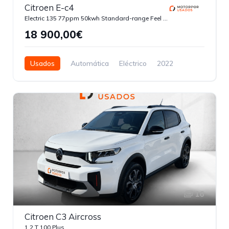
Citroen E-c4
Electric 135 77ppm 50kwh Standard-range Feel Pack Automatica
18 900,00€
Usados
Automática
Eléctrico
2022
53500
5 Portas
16
Citroen C3 Aircross
1.2 T 100 Plus