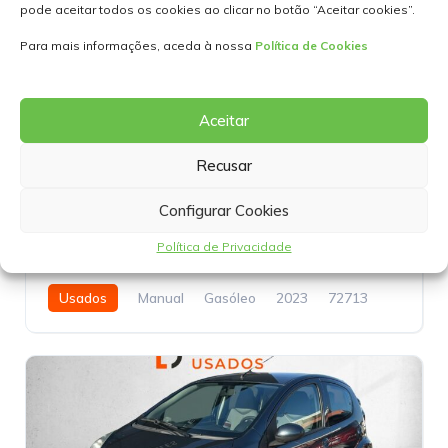
16
Citroen Berlingo
Generation-iii Combi 1.5 Bluehdi 100 M L1 Feel
16 900,00€
Usados
Manual
Gasóleo
2023
72713
4 Portas