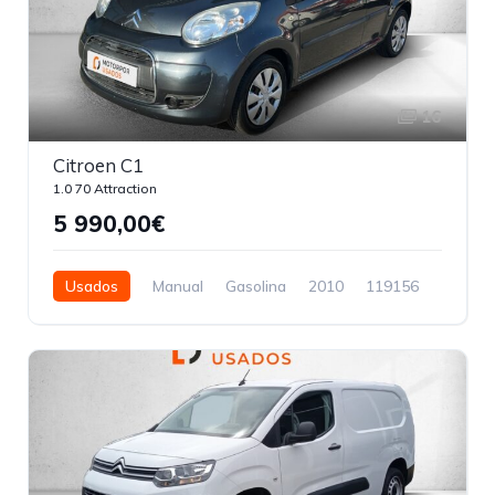
16
Citroen C1
1.0 70 Attraction
5 990,00€
Usados
Manual
Gasolina
2010
119156
5 Portas