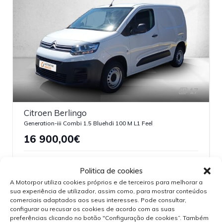
17
Citroen Berlingo
Generation-iii Combi 1.5 Bluehdi 100 M L1 Feel
16 900,00€
Usados
Manual
Gasóleo
2023
45681
4 Portas