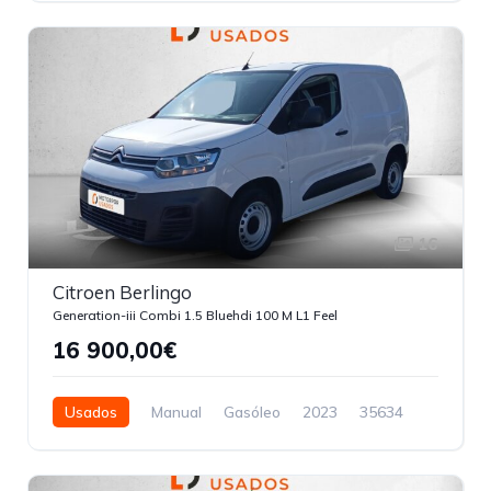
16
Citroen Berlingo
Generation-iii Combi 1.5 Bluehdi 100 M L1 Feel
16 900,00€
Usados
Manual
Gasóleo
2023
35634
4 Portas