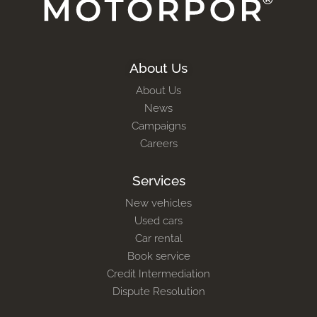
About Us
About Us
News
Campaigns
Careers
Services
New vehicles
Used cars
Car rental
Book service
Credit Intermediation
Dispute Resolution