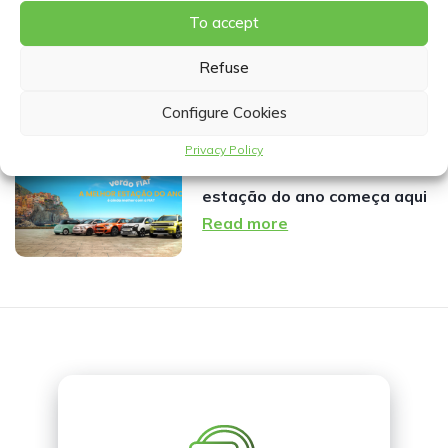
To accept
Renault Kangoo desde
430€/mês: aluguer flexível
Refuse
para a sua empresa
Read more
Configure Cookies
Privacy Policy
Verão FIAT: a melhor
estação do ano começa aqui
Read more