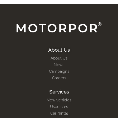
About Us
About Us
News
Campaigns
Careers
Services
New vehicles
Used cars
Car rental