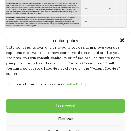
cookie policy
Motorpor uses its own and third-party cookies to improve your user
experience, as well as to show commercial content tailored to your
interests. You can consult, configure or refuse cookies according to
your preferences by clicking on the "Cookies Configuration" button.
You can also accept all cookies by clicking on the "Accept Cookies"
button.
Pedir mais Informações
For more information, access our
Cookie Policy
To accept
Refuse